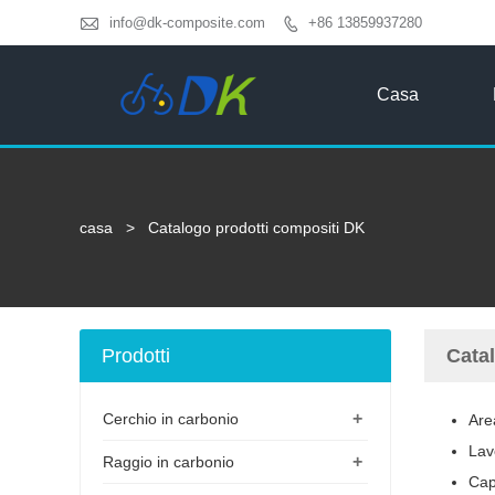

info@dk-composite.com
+86 13859937280

Casa
casa
>
Catalogo prodotti compositi DK
Prodotti
Cata
+
Cerchio in carbonio
Are
Lav
+
Raggio in carbonio
Cap