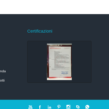
Certificazioni
enda
otti






