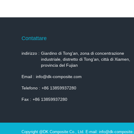
Contattare
indirizzo :
Giardino di Tong'an, zona di concentrazione
industriale, distretto di Tong'an, città di Xiamen,
provincia del Fujian
Email :
info@dk-composite.com
Telefono :
+86 13859937280
Fax :
+86 13859937280
Copyright @DK Composite Co., Ltd. E-mail: info@dk-composite