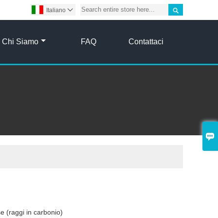

Italiano

Chi Siamo
FAQ
Contattaci

e (raggi in carbonio)