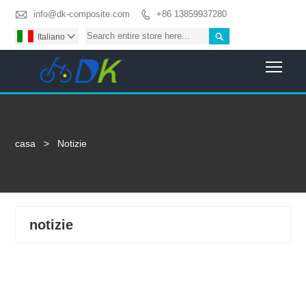

info@dk-composite.com
+86 13859937280


Italiano

Togg
casa
>
Notizie
notizie