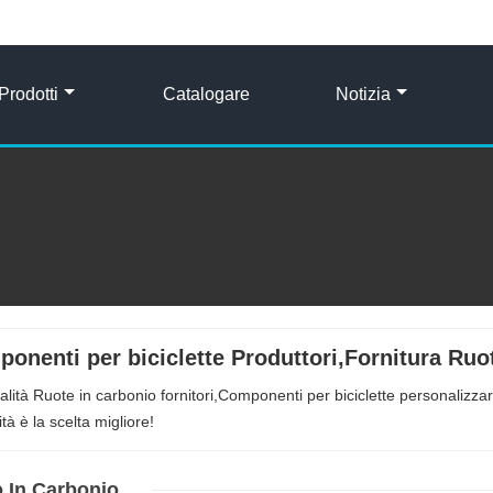
Prodotti
Catalogare
Notizia
onenti per biciclette Produttori,Fornitura Ruo
ualità Ruote in carbonio fornitori,Componenti per biciclette personalizz
ità è la scelta migliore!
 In Carbonio