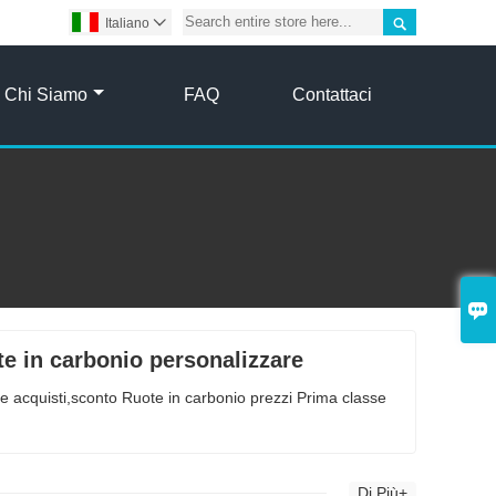

Italiano

Chi Siamo
FAQ
Contattaci

te in carbonio personalizzare
are acquisti,sconto Ruote in carbonio prezzi Prima classe
Di Più+