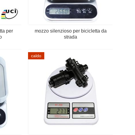
tta per
mozzo silenzioso per bicicletta da
o
strada
caldo