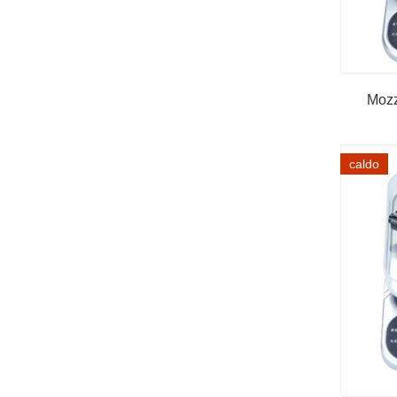
Mozz
caldo