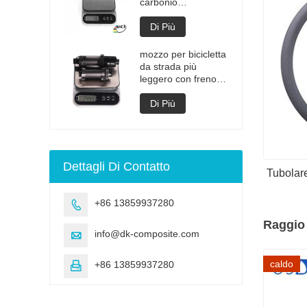
carbonio
superleggeri da 2
grammi
Di Più
mozzo per bicicletta
da strada più
leggero con freno a
disco
Di Più
Dettagli Di Contatto
Tubolare
+86 13859937280

Raggio
info@dk-composite.com

caldo
+86 13859937280
