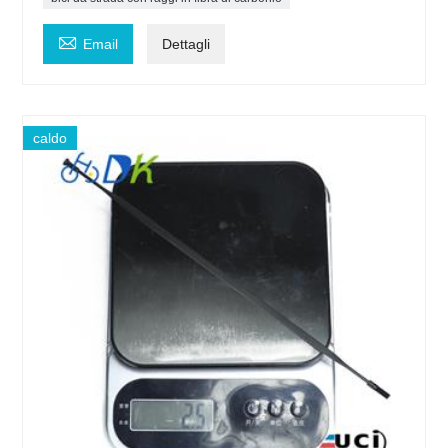

Email
Dettagli
caldo