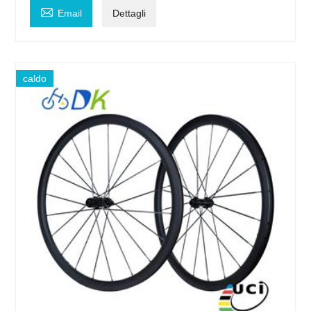

Email
Dettagli
caldo