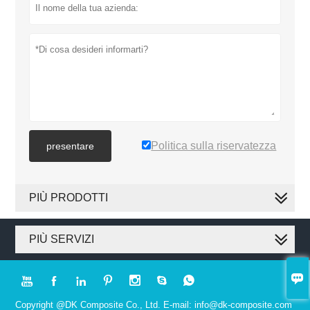
Politica sulla riservatezza
presentare
PIÙ PRODOTTI
PIÙ SERVIZI








Copyright @DK Composite Co., Ltd. E-mail: info@dk-composite.com