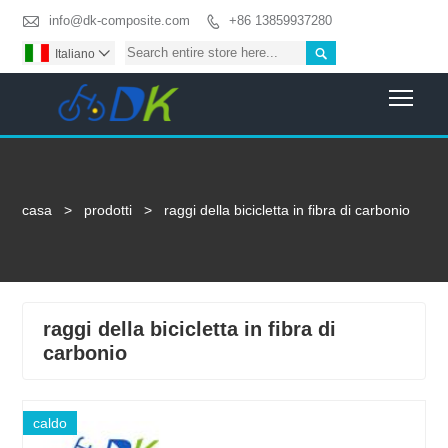

info@dk-composite.com
+86 13859937280


Italiano

Togg
casa
>
prodotti
>
raggi della bicicletta in fibra di carbonio
raggi della bicicletta in fibra di
carbonio
caldo