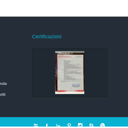
Certificazioni
enda
otti






