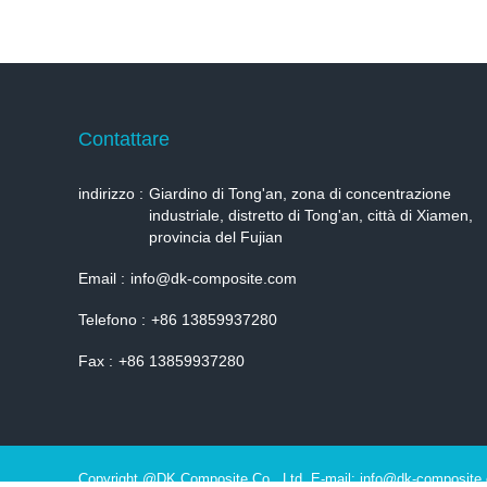
Contattare
indirizzo :
Giardino di Tong'an, zona di concentrazione
industriale, distretto di Tong'an, città di Xiamen,
provincia del Fujian
Email :
info@dk-composite.com
Telefono :
+86 13859937280
Fax :
+86 13859937280
Copyright @DK Composite Co., Ltd. E-mail: info@dk-composite