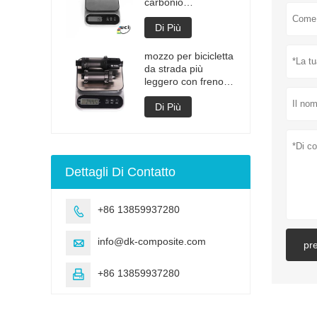
carbonio
superleggeri da 2
grammi
Di Più
mozzo per bicicletta
da strada più
leggero con freno a
disco
Di Più
Dettagli Di Contatto
+86 13859937280

info@dk-composite.com

pr
+86 13859937280
