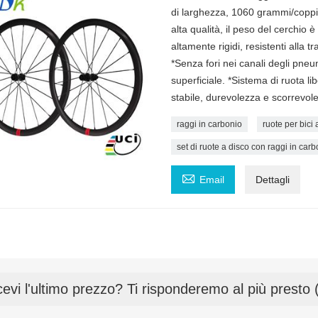
di larghezza, 1060 grammi/coppia.
alta qualità, il peso del cerchio 
altamente rigidi, resistenti alla 
*Senza fori nei canali degli pneum
superficiale. *Sistema di ruota li
stabile, durevolezza e scorrevol
raggi in carbonio
ruote per bici 
set di ruote a disco con raggi in carb

Email
Dettagli
cevi l'ultimo prezzo? Ti risponderemo al più presto 