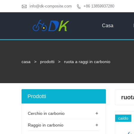

info@dk-composite.com
+86 13859937280

Casa
casa
>
prodotti
>
ruota a raggi in carbonio
Prodotti
ruot
+
Cerchio in carbonio
caldo
+
Raggio in carbonio