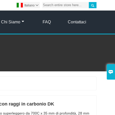

Italiano

Chi Siamo
FAQ
Contattaci

 con raggi in carbonio DK
onio superleggero da 700C x 35 mm di profondità, 28 mm