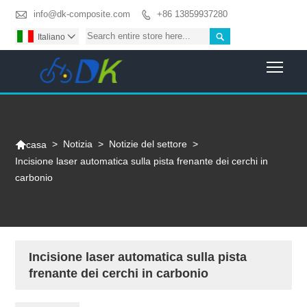

info@dk-composite.com
+86 13859937280


Italiano

Togg

>
Notizia
>
Notizie del settore
>
casa
Incisione laser automatica sulla pista frenante dei cerchi in
carbonio
Incisione laser automatica sulla pista
frenante dei cerchi in carbonio