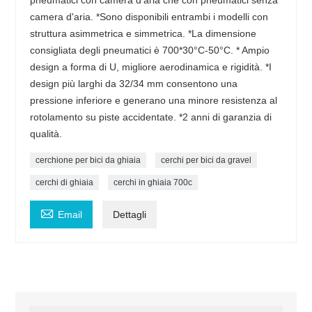
pneumatici con camera d'aria che con pneumatici senza
camera d'aria. *Sono disponibili entrambi i modelli con
struttura asimmetrica e simmetrica. *La dimensione
consigliata degli pneumatici è 700*30°C-50°C. * Ampio
design a forma di U, migliore aerodinamica e rigidità. *I
design più larghi da 32/34 mm consentono una
pressione inferiore e generano una minore resistenza al
rotolamento su piste accidentate. *2 anni di garanzia di
qualità.
cerchione per bici da ghiaia
cerchi per bici da gravel
cerchi di ghiaia
cerchi in ghiaia 700c

Email
Dettagli