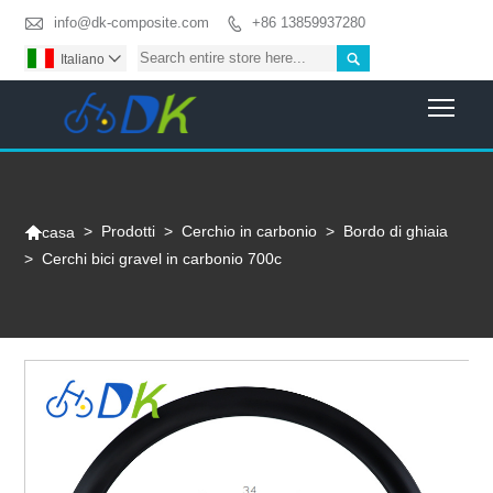

info@dk-composite.com
+86 13859937280


Italiano

Togg

>
Prodotti
>
Cerchio in carbonio
>
Bordo di ghiaia
casa
>
Cerchi bici gravel in carbonio 700c