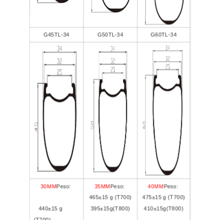
G45TL-34
G50TL-34
G60TL-34
30MM
Peso:
35MM
Peso:
40MM
Peso:
465±15 g (T700)
475±15 g (T700)
440±15 g
395±15g(T800)
410±15g(T800)
(T700)