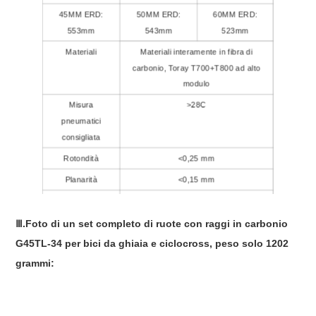
45MM ERD:
50MM ERD:
60MM ERD:
553mm
543mm
523mm
Materiali
Materiali interamente in fibra di
carbonio, Toray T700+T800 ad alto
modulo
Misura
>28C
pneumatici
consigliata
Rotondità
<0,25 mm
Planarità
<0,15 mm
Tensione
>350kgf
massima dei
Ⅲ.Foto di un set completo di ruote con raggi in carbonio
raggi
G45TL-34 per bici da ghiaia e ciclocross, peso solo 1202
Fine:
UD/3K/12K, Opaco/Lucido
grammi:
Fori per raggi
16-36 buche
disponibili:
Garanzia:
2 anni