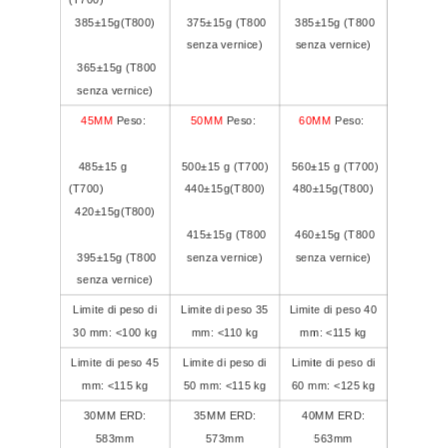
385±15g(T800)
375±15g (T800
385±15g (T800
senza vernice)
senza vernice)
365±15g (T800
senza vernice)
45MM
Peso:
50MM
Peso:
60MM
Peso:
485±15 g
500±15 g (T700)
560±15 g (T700)
(T700)
440±15g(T800)
480±15g(T800)
420±15g(T800)
415±15g (T800
460±15g (T800
395±15g (T800
senza vernice)
senza vernice)
senza vernice)
Limite di peso di
Limite di peso 35
Limite di peso 40
30 mm: <100 kg
mm: <110 kg
mm: <115 kg
Limite di peso 45
Limite di peso di
Limite di peso di
mm: <115 kg
50 mm: <115 kg
60 mm: <125 kg
30MM ERD:
35MM ERD:
40MM ERD:
583mm
573mm
563mm